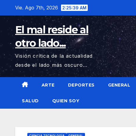
Saltar
Vie. Ago 7th, 2026
2:25:41 AM
al
contenido
El mal reside al
otro lado...
Visión crítica de la actualidad
desde el lado más oscuro...
ARTE
DEPORTES
GENERAL
SALUD
QUIEN SOY
CIENCIA TECNOLOGÍA
GENERAL