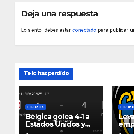
Deja una respuesta
Lo siento, debes estar
conectado
para publicar u
Te lo has perdido
DEPORTES
DEPORT
Bélgica golea 4-1 a
Leva
Estados Unidos y
empa
avanza a cuartos del
Beti