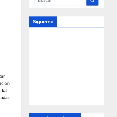
Sígueme
tar
ación
 los
sadas