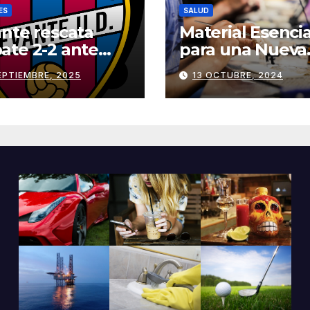
ES
SALUD
nte rescata
Material Esencia
te 2-2 ante
para una Nueva
s | Remontada
Clínica Dental:
EPTIEMBRE, 2025
13 OCTUBRE, 2024
uida
Herramientas y
Equipos
Imprescindibles