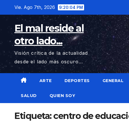
Saltar
Vie. Ago 7th, 2026
9:20:04 PM
al
contenido
El mal reside al
otro lado...
Visión crítica de la actualidad
desde el lado más oscuro...
ARTE
DEPORTES
GENERAL
SALUD
QUIEN SOY
Etiqueta:
centro de educacio