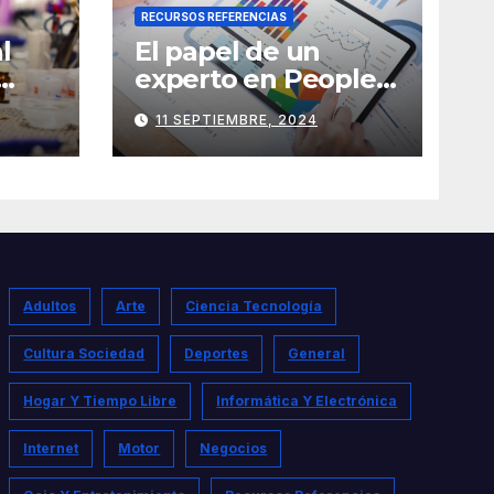
RECURSOS REFERENCIAS
l
El papel de un
experto en People
Analytics
11 SEPTIEMBRE, 2024
Adultos
Arte
Ciencia Tecnología
Cultura Sociedad
Deportes
General
Hogar Y Tiempo Libre
Informática Y Electrónica
Internet
Motor
Negocios