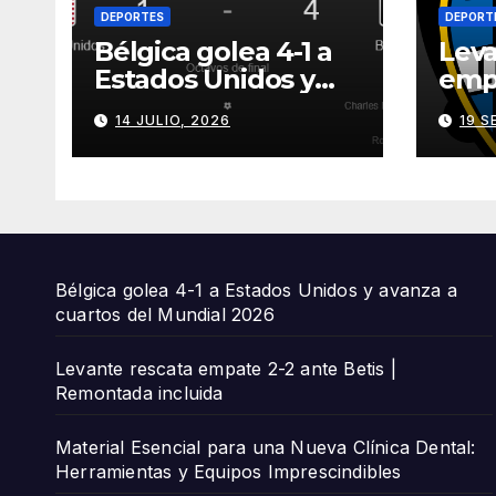
DEPORTES
DEPORT
Bélgica golea 4-1 a
Leva
Estados Unidos y
empa
avanza a cuartos del
Beti
14 JULIO, 2026
19 S
Mundial 2026
incl
Bélgica golea 4-1 a Estados Unidos y avanza a
cuartos del Mundial 2026
Levante rescata empate 2-2 ante Betis |
Remontada incluida
Material Esencial para una Nueva Clínica Dental:
Herramientas y Equipos Imprescindibles