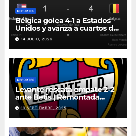
DEPORTES
Bélgica golea 4-1 a Estados
Unidos y avanza a cuartos del
Mundial 2026
14 JULIO, 2026
DEPORTES
Levante rescata empate 2-2
ante Betis | Remontada
incluida
19 SEPTIEMBRE, 2025