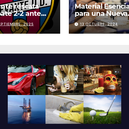
nte rescata
Material Esencia
te 2-2 ante
para una Nueva
s | Remontada
Clínica Dental:
EPTIEMBRE, 2025
13 OCTUBRE, 2024
uida
Herramientas y
Equipos
Imprescindibles