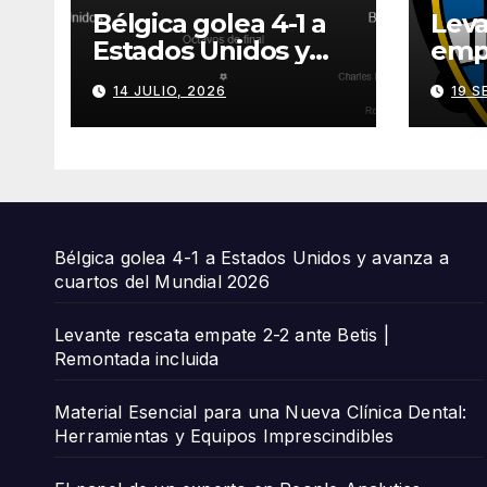
Bélgica golea 4-1 a
Leva
Estados Unidos y
empa
avanza a cuartos del
Beti
14 JULIO, 2026
19 S
Mundial 2026
incl
Bélgica golea 4-1 a Estados Unidos y avanza a
cuartos del Mundial 2026
Levante rescata empate 2-2 ante Betis |
Remontada incluida
Material Esencial para una Nueva Clínica Dental:
Herramientas y Equipos Imprescindibles