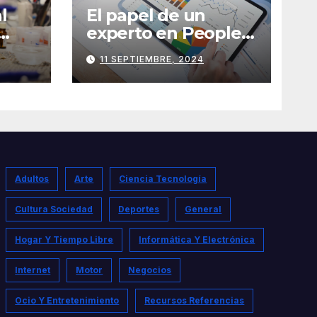
l
El papel de un
experto en People
Analytics
11 SEPTIEMBRE, 2024
Adultos
Arte
Ciencia Tecnología
Cultura Sociedad
Deportes
General
Hogar Y Tiempo Libre
Informática Y Electrónica
Internet
Motor
Negocios
Ocio Y Entretenimiento
Recursos Referencias