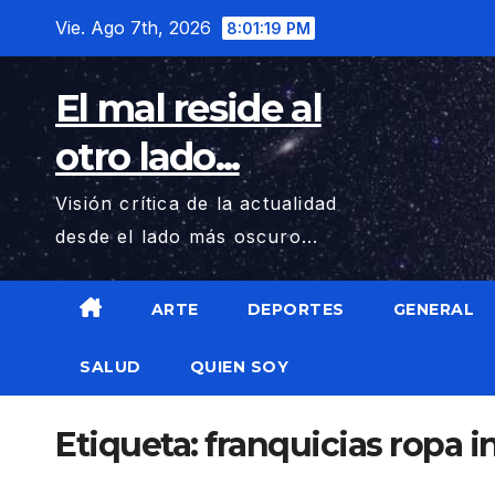
Saltar
Vie. Ago 7th, 2026
8:01:20 PM
al
contenido
El mal reside al
otro lado...
Visión crítica de la actualidad
desde el lado más oscuro...
ARTE
DEPORTES
GENERAL
SALUD
QUIEN SOY
Etiqueta:
franquicias ropa in