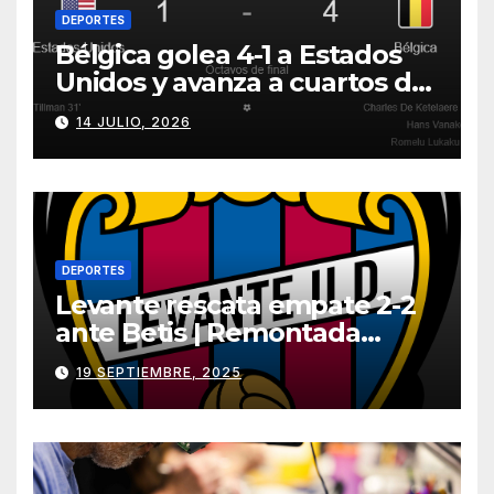
DEPORTES
Bélgica golea 4-1 a Estados
Unidos y avanza a cuartos del
Mundial 2026
14 JULIO, 2026
DEPORTES
Levante rescata empate 2-2
ante Betis | Remontada
incluida
19 SEPTIEMBRE, 2025