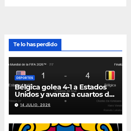
Te lo has perdido
DEPORTES
Bélgica golea 4-1 a Estados
Unidos y avanza a cuartos del
Mundial 2026
14 JULIO, 2026