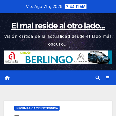
Saltar
Vie. Ago 7th, 2026
7:44:12 AM
al
contenido
El mal reside al otro lado...
Visión crítica de la actualidad desde el lado más
oscuro...
INFORMÁTICA Y ELECTRÓNICA