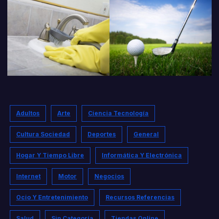
Adultos
Arte
Ciencia Tecnología
Cultura Sociedad
Deportes
General
Hogar Y Tiempo Libre
Informática Y Electrónica
Internet
Motor
Negocios
Ocio Y Entretenimiento
Recursos Referencias
Salud
Sin Categoría
Tiendas Online