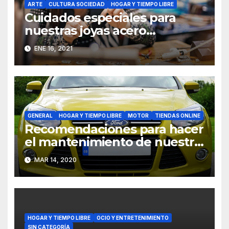
ARTE
CULTURA SOCIEDAD
HOGAR Y TIEMPO LIBRE
Cuidados especiales para
nuestras joyas acero
inoxidable
ENE 16, 2021
GENERAL
HOGAR Y TIEMPO LIBRE
MOTOR
TIENDAS ONLINE
Recomendaciones para hacer
el mantenimiento de nuestro
vehículo
MAR 14, 2020
HOGAR Y TIEMPO LIBRE
OCIO Y ENTRETENIMIENTO
SIN CATEGORÍA