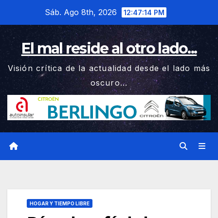
Saltar
Sáb. Ago 8th, 2026
12:47:15 PM
al
contenido
El mal reside al otro lado...
Visión crítica de la actualidad desde el lado más
oscuro...
HOGAR Y TIEMPO LIBRE