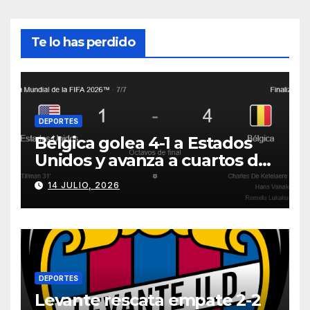
Te lo has perdido
DEPORTES
Bélgica golea 4-1 a Estados
Unidos y avanza a cuartos del
Mundial 2026
14 JULIO, 2026
DEPORTES
Levante rescata empate 2-2