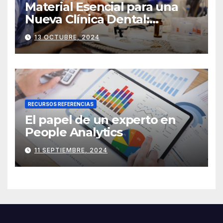
Material Esencial para una
Nueva Clínica Dental:
Herramientas y Equipos
13 OCTUBRE, 2024
Imprescindibles
RECURSOS REFERENCIAS
El papel de un experto en
People Analytics
11 SEPTIEMBRE, 2024