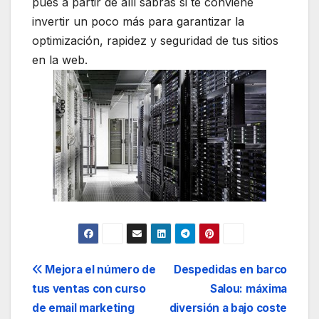
pues a partir de allí sabrás si te conviene
invertir un poco más para garantizar la
optimización, rapidez y seguridad de tus sitios
en la web.
Navegación
Mejora el número de
Despedidas en barco
tus ventas con curso
Salou: máxima
de
de email marketing
diversión a bajo coste