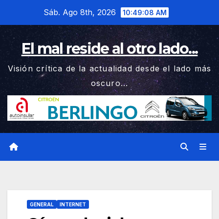
Saltar
Sáb. Ago 8th, 2026
10:49:09 AM
al
contenido
El mal reside al otro lado...
Visión crítica de la actualidad desde el lado más
oscuro...
GENERAL
INTERNET