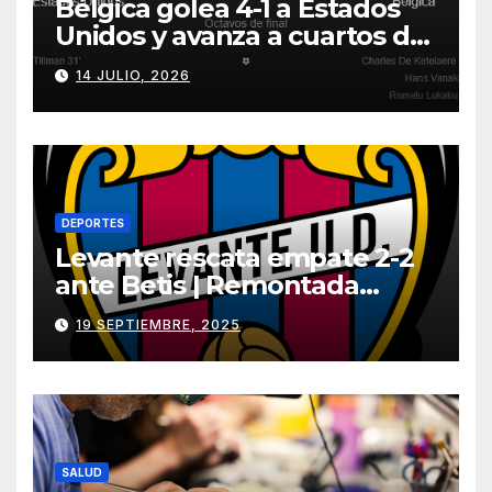
Bélgica golea 4-1 a Estados
Unidos y avanza a cuartos del
Mundial 2026
14 JULIO, 2026
DEPORTES
Levante rescata empate 2-2
ante Betis | Remontada
incluida
19 SEPTIEMBRE, 2025
SALUD