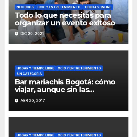
NEGOCIOS
OCIO Y ENTRETENIMIENTO
TIENDAS ONLINE
Todo lo que necesitas para
organizar un evento exitoso
DIC 20, 2021
HOGAR Y TIEMPO LIBRE
OCIO Y ENTRETENIMIENTO
SIN CATEGORÍA
Bar mariachis Bogotá: cómo
viajar, aunque sin las
incomodidades asociadas
ABR 20, 2017
HOGAR Y TIEMPO LIBRE
OCIO Y ENTRETENIMIENTO