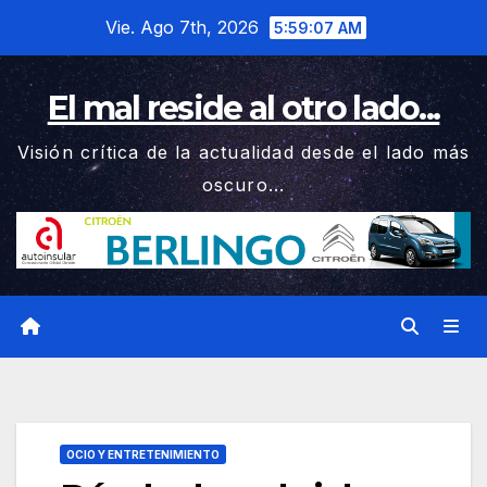
Saltar
Vie. Ago 7th, 2026
5:59:08 AM
al
contenido
El mal reside al otro lado...
Visión crítica de la actualidad desde el lado más
oscuro...
OCIO Y ENTRETENIMIENTO