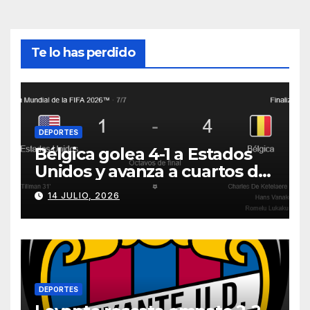
Te lo has perdido
DEPORTES
Bélgica golea 4-1 a Estados
Unidos y avanza a cuartos del
Mundial 2026
14 JULIO, 2026
DEPORTES