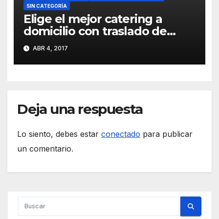
SIN CATEGORÍA
Elige el mejor catering a
domicilio con traslado de
deliciosos aperitivos a tu
ABR 4, 2017
celebración
Deja una respuesta
Lo siento, debes estar
conectado
para publicar
un comentario.