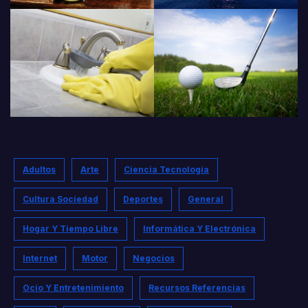
Adultos
Arte
Ciencia Tecnología
Cultura Sociedad
Deportes
General
Hogar Y Tiempo Libre
Informática Y Electrónica
Internet
Motor
Negocios
Ocio Y Entretenimiento
Recursos Referencias