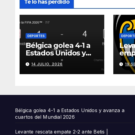
Te lo has perdido
DEPORTES
DEPORT
Bélgica golea 4-1 a
Leva
Estados Unidos y
empa
avanza a cuartos del
Beti
14 JULIO, 2026
19 S
Mundial 2026
incl
Bélgica golea 4-1 a Estados Unidos y avanza a
cuartos del Mundial 2026
Levante rescata empate 2-2 ante Betis |