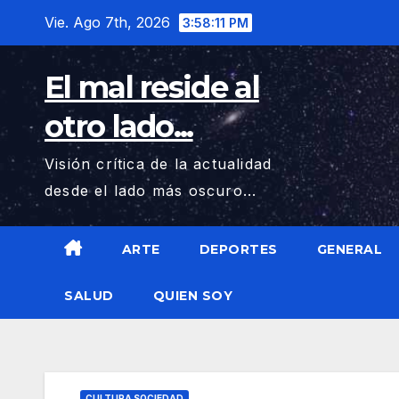
Saltar
Vie. Ago 7th, 2026
3:58:12 PM
al
contenido
El mal reside al
otro lado...
Visión crítica de la actualidad
desde el lado más oscuro...
ARTE
DEPORTES
GENERAL
SALUD
QUIEN SOY
CULTURA SOCIEDAD