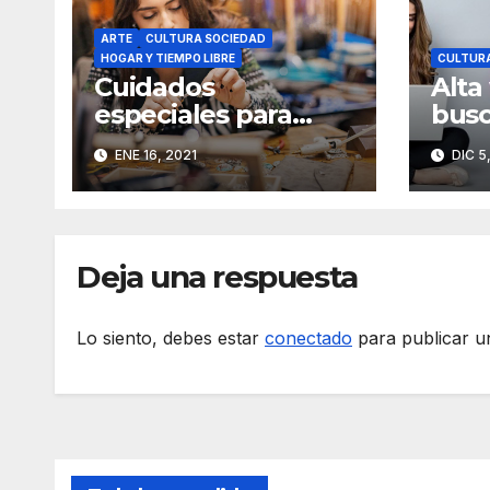
ARTE
CULTURA SOCIEDAD
HOGAR Y TIEMPO LIBRE
CULTURA
Cuidados
Alta
especiales para
busc
nuestras joyas
Vent
ENE 16, 2021
DIC 5
acero inoxidable
más
Deja una respuesta
Lo siento, debes estar
conectado
para publicar u