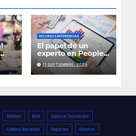
RECURSOS REFERENCIAS
l
El papel de un
experto en People
Analytics
11 SEPTIEMBRE, 2024
Adultos
Arte
Ciencia Tecnología
Cultura Sociedad
Deportes
General