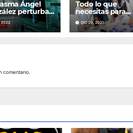
tasma Ángel
Todo lo que
ález perturba
necesitas para
sueños de los
organizar un ev
, 2022
DIC 20, 2021
uptos
exitoso
n comentario.