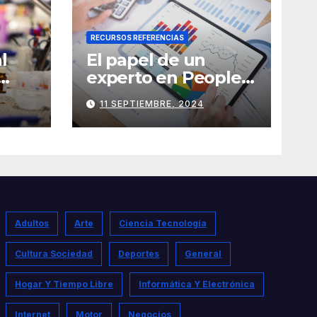
RECURSOS REFERENCIAS
l
El papel de un
experto en People
Analytics
11 SEPTIEMBRE, 2024
Adultos
Arte
Ciencia Tecnología
Cultura Sociedad
Deportes
General
Hogar Y Tiempo Libre
Informática Y Electrónica
Internet
Motor
Negocios