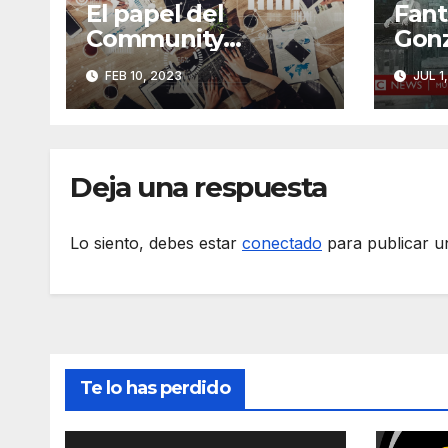
El papel del
Fan
Community
Gonz
Manager como
los 
FEB 10, 2023
JUL 1
profesional del
corr
marketing
Deja una respuesta
Lo siento, debes estar
conectado
para publicar u
Te lo has perdido