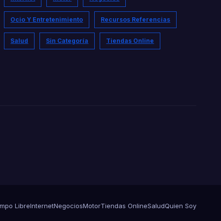
Ocio Y Entretenimiento
Recursos Referencias
Salud
Sin Categoría
Tiendas Online
empo Libre
Internet
Negocios
Motor
Tiendas Online
Salud
Quien Soy