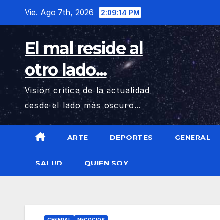
Saltar
Vie. Ago 7th, 2026
2:09:15 PM
al
contenido
El mal reside al
otro lado...
Visión crítica de la actualidad
desde el lado más oscuro...
ARTE
DEPORTES
GENERAL
SALUD
QUIEN SOY
GENERAL
NEGOCIOS