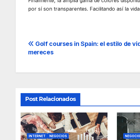
Finalmente, la amplia gama de colores disponibl
por sí son transparentes. Facilitando así la vid
Navegación
Golf courses in Spain: el estilo de vi
mereces
de
entradas
Post Relacionados
INTERNET
NEGOCIOS
NEGOCI