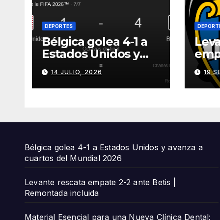
DEPORTES
DEPORT
Bélgica golea 4-1 a
Leva
Estados Unidos y
empa
avanza a cuartos del
Beti
14 JULIO, 2026
19 S
Mundial 2026
incl
Bélgica golea 4-1 a Estados Unidos y avanza a
cuartos del Mundial 2026
Levante rescata empate 2-2 ante Betis |
Remontada incluida
Material Esencial para una Nueva Clínica Dental: