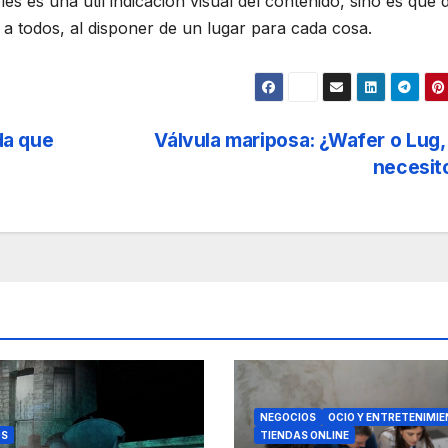
es es una útil indicación visual del contenido, sino es que 
a a todos, al disponer de un lugar para cada cosa.
da que
Válvula mariposa: ¿Wafer o Lug,
necesit
NEGOCIOS
OCIO Y ENTRETENIMI
OS
TIENDAS ONLINE