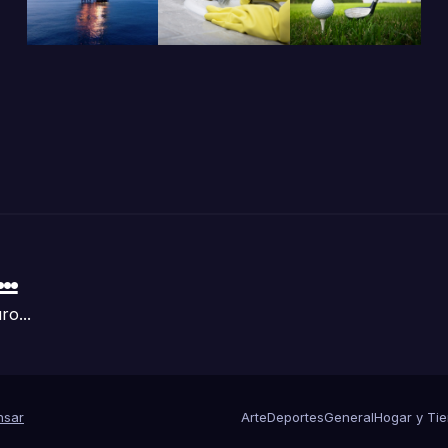
..
ro...
sar
Arte
Deportes
General
Hogar y Ti