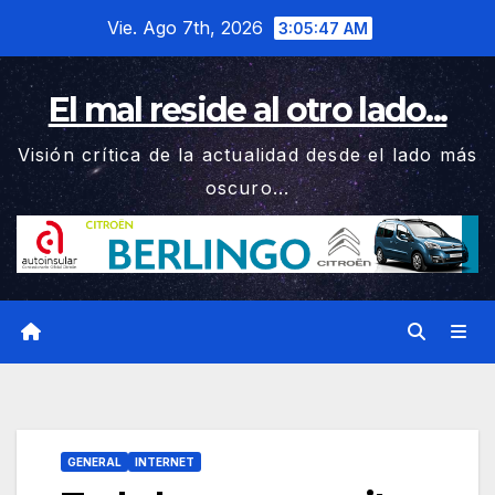
Saltar
Vie. Ago 7th, 2026
3:05:48 AM
al
contenido
El mal reside al otro lado...
Visión crítica de la actualidad desde el lado más
oscuro...
GENERAL
INTERNET