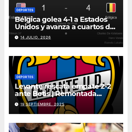
DEPORTES
Bélgica golea 4-1 a Estados
Unidos y avanza a cuartos del
Mundial 2026
14 JULIO, 2026
DEPORTES
Levante rescata empate 2-2
ante Betis | Remontada
incluida
19 SEPTIEMBRE, 2025