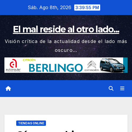
Saltar
Sáb. Ago 8th, 2026
3:39:56 PM
al
contenido
El mal reside al otro lado...
Visión crítica de la actualidad desde el lado más
oscuro...
TIENDAS ONLINE