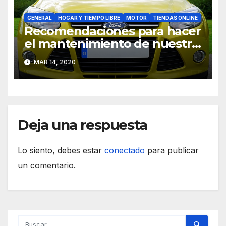
GENERAL
HOGAR Y TIEMPO LIBRE
MOTOR
TIENDAS ONLINE
Recomendaciones para hacer
el mantenimiento de nuestro
vehículo
MAR 14, 2020
Deja una respuesta
Lo siento, debes estar
conectado
para publicar
un comentario.