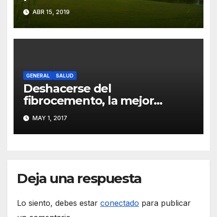
destreza deportiva
ABR 15, 2019
GENERAL
SALUD
Deshacerse del
fibrocemento, la mejor
opción para su salud
MAY 1, 2017
Deja una respuesta
Lo siento, debes estar
conectado
para publicar