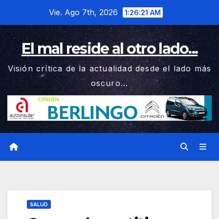
Saltar
Vie. Ago 7th, 2026
1:26:22 AM
al
contenido
El mal reside al otro lado...
Visión crítica de la actualidad desde el lado más
oscuro...
SALUD