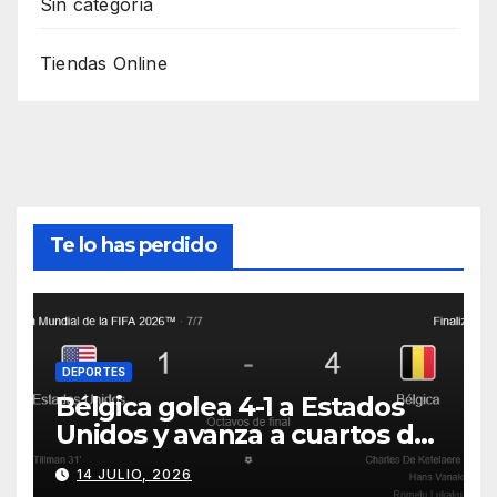
Sin categoría
Tiendas Online
Te lo has perdido
DEPORTES
Bélgica golea 4-1 a Estados
Unidos y avanza a cuartos del
Mundial 2026
14 JULIO, 2026