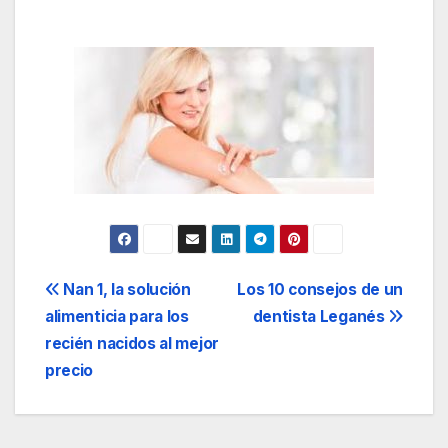
Navegación
Nan 1, la solución
Los 10 consejos de un
alimenticia para los
dentista Leganés
de
recién nacidos al mejor
entradas
precio