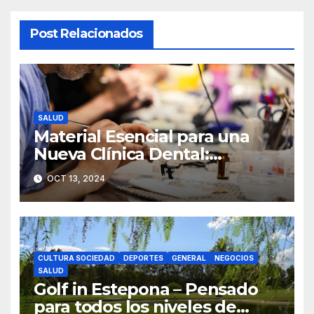
Post Relacionados
SALUD
Material Esencial para una
Nueva Clínica Dental:
Herramientas y Equipos
OCT 13, 2024
Imprescindibles
CULTURA SOCIEDAD
DEPORTES
GENERAL
NEGOCIOS
SALUD
Golf in Estepona – Pensado
para todos los niveles de