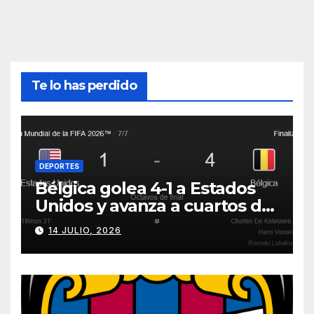
Te lo has perdido
DEPORTES
Bélgica golea 4-1 a Estados
Unidos y avanza a cuartos del
Mundial 2026
14 JULIO, 2026