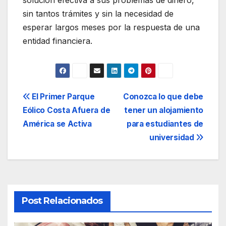
solución efectiva a sus problemas de dinero,
sin tantos trámites y sin la necesidad de
esperar largos meses por la respuesta de una
entidad financiera.
Navegación
El Primer Parque
Conozca lo que debe
Eólico Costa Afuera de
tener un alojamiento
de
América se Activa
para estudiantes de
entradas
universidad
Post Relacionados