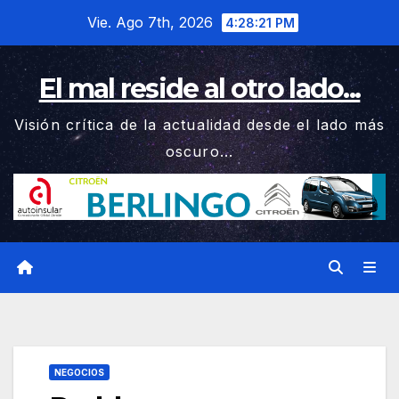
Saltar
Vie. Ago 7th, 2026
4:28:22 PM
al
contenido
El mal reside al otro lado...
Visión crítica de la actualidad desde el lado más
oscuro...
NEGOCIOS