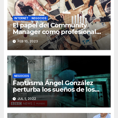
INTERNET
NEGOCIOS
El papel del Community
Manager como profesional
del marketing
FEB 10, 2023
NEGOCIOS
Fantasma Ángel González
perturba los sueños de los
corruptos
JUL 1, 2022