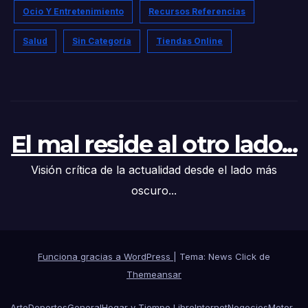
Ocio Y Entretenimiento
Recursos Referencias
Salud
Sin Categoría
Tiendas Online
El mal reside al otro lado...
Visión crítica de la actualidad desde el lado más
oscuro...
Funciona gracias a WordPress
|
Tema: News Click de
Themeansar
Arte
Deportes
General
Hogar y Tiempo Libre
Internet
Negocios
Motor