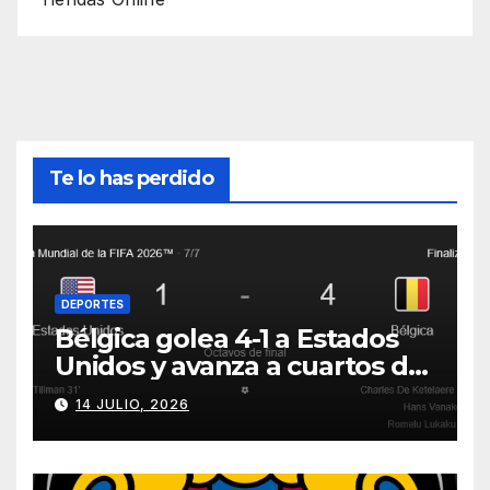
Te lo has perdido
DEPORTES
Bélgica golea 4-1 a Estados
Unidos y avanza a cuartos del
Mundial 2026
14 JULIO, 2026