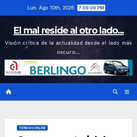
Saltar
Lun. Ago 10th, 2026
7:09:10 PM
al
contenido
El mal reside al otro lado...
Visión crítica de la actualidad desde el lado más
oscuro...
TIENDAS ONLINE