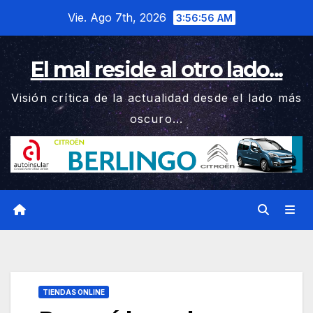
Saltar
Vie. Ago 7th, 2026
3:56:57 AM
al
contenido
El mal reside al otro lado...
Visión crítica de la actualidad desde el lado más
oscuro...
TIENDAS ONLINE