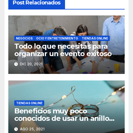
Post Relacionados
NEGOCIOS
OCIO Y ENTRETENIMIENTO
TIENDAS ONLINE
Todo lo que necesitas para
organizar un evento exitoso
DIC 20, 2021
TIENDAS ONLINE
Beneficios muy poco
conocidos de usar un anillo
de acero
AGO 25, 2021