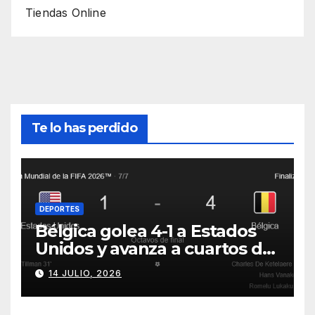
Tiendas Online
Te lo has perdido
DEPORTES
Bélgica golea 4-1 a Estados
Unidos y avanza a cuartos del
Mundial 2026
14 JULIO, 2026