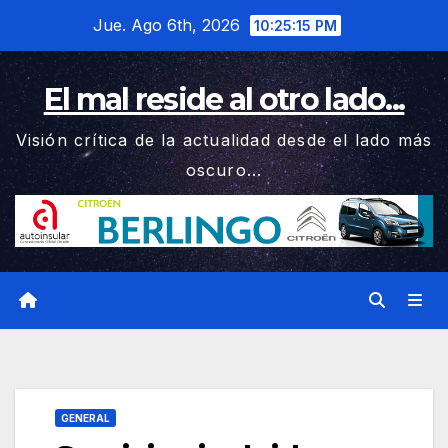
Saltar
Jue. Ago 6th, 2026
10:25:16 PM
al
contenido
El mal reside al otro lado...
Visión crítica de la actualidad desde el lado más
oscuro...
GENERAL