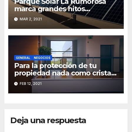
Parque Solar La Rumorosa
marca grandes hitos
energéticos en México
MAR 2, 2021
GENERAL
NEGOCIOS
Para la protección de tu
propiedad nada como cristal
de seguridad
FEB 12, 2021
Deja una respuesta