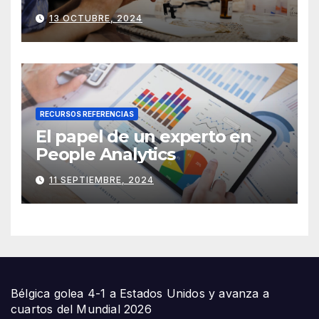
Herramientas y Equipos
13 OCTUBRE, 2024
Imprescindibles
RECURSOS REFERENCIAS
El papel de un experto en
People Analytics
11 SEPTIEMBRE, 2024
Bélgica golea 4-1 a Estados Unidos y avanza a
cuartos del Mundial 2026