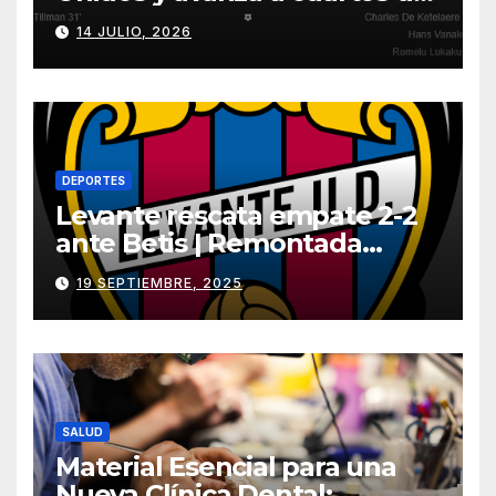
Mundial 2026
14 JULIO, 2026
DEPORTES
Levante rescata empate 2-2
ante Betis | Remontada
incluida
19 SEPTIEMBRE, 2025
SALUD
Material Esencial para una
Nueva Clínica Dental: