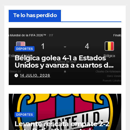
Te lo has perdido
DEPORTES
Bélgica golea 4-1 a Estados
Unidos y avanza a cuartos del
Mundial 2026
14 JULIO, 2026
DEPORTES
Levante rescata empate 2-2