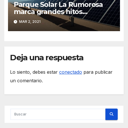
Parque Solar La Rumorosa
marca grandes hitos
energéticos en México
MAR 2, 2021
Deja una respuesta
Lo siento, debes estar
conectado
para publicar
un comentario.