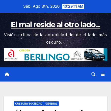
Saltar
Sáb. Ago 8th, 2026
10:29:12 AM
al
contenido
El mal reside al otro lado...
Visión crítica de la actualidad desde el lado más
oscuro...
CULTURA SOCIEDAD
GENERAL