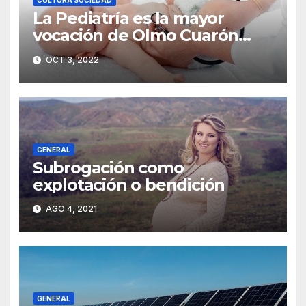
CULTURA SOCIEDAD
La Pediatría es la mayor
vocación de Olmo Cuarón
/Síntomas de autismo
OCT 3, 2022
GENERAL
Subrogación como
explotación o bendición
AGO 4, 2021
GENERAL