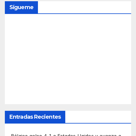
Sígueme
Entradas Recientes
Bélgica golea 4-1 a Estados Unidos y avanza a