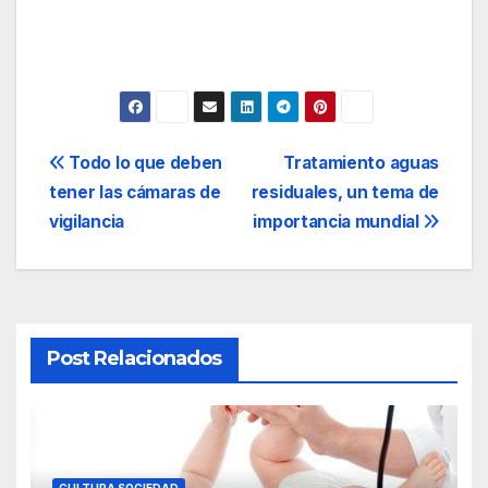
Navegación
Todo lo que deben
Tratamiento aguas
tener las cámaras de
residuales, un tema de
de
vigilancia
importancia mundial
entradas
Post Relacionados