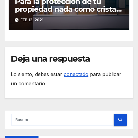
Para la protección de tu
propiedad nada como cristal
de seguridad
FEB 12, 2021
Deja una respuesta
Lo siento, debes estar
conectado
para publicar
un comentario.