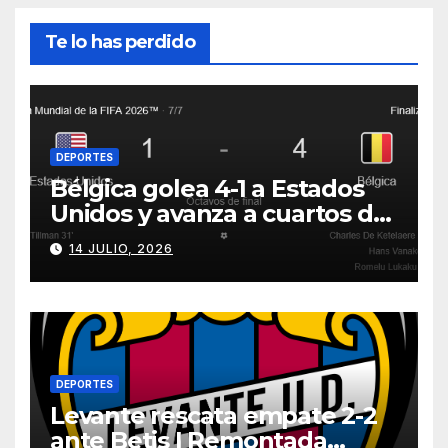
Te lo has perdido
DEPORTES
Bélgica golea 4-1 a Estados
Unidos y avanza a cuartos del
Mundial 2026
14 JULIO, 2026
DEPORTES
Levante rescata empate 2-2
ante Betis | Remontada