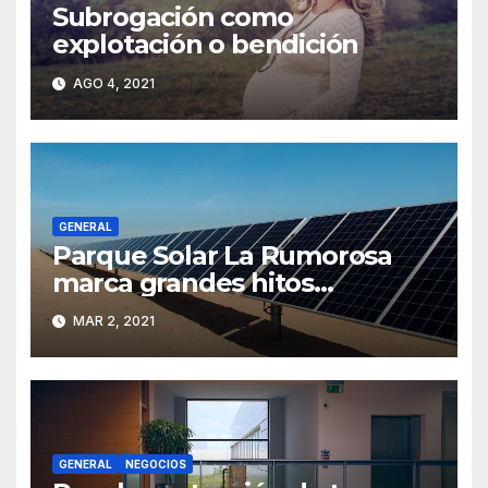
Subrogación como
explotación o bendición
AGO 4, 2021
GENERAL
Parque Solar La Rumorosa
marca grandes hitos
energéticos en México
MAR 2, 2021
GENERAL
NEGOCIOS