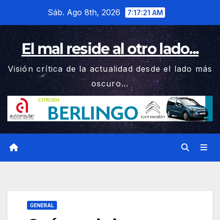
Saltar
Sáb. Ago 8th, 2026
7:17:22 AM
al
contenido
El mal reside al otro lado...
Visión crítica de la actualidad desde el lado más
oscuro...
GENERAL